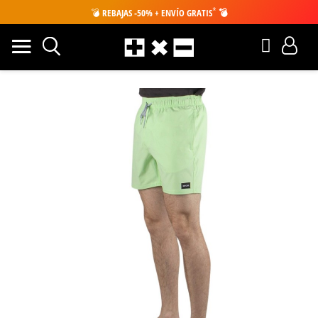
*
💣
REBAJAS -50% + ENVÍO GRATIS
💣