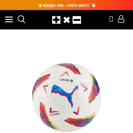
*
💣
REBAJAS -50% + ENVÍO GRATIS
💣