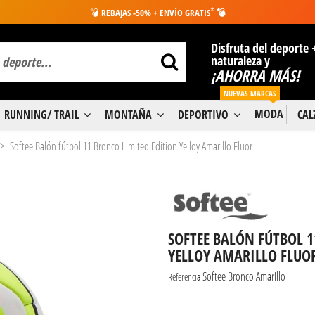
*
💣
REBAJAS -50% + ENVÍO GRATIS
💣
Disfruta del deporte 
naturaleza y
¡AHORRA MÁS!
NUEVAS MARCAS
MODA
RUNNING/ TRAIL
MONTAÑA
DEPORTIVO
CA
Softee Balón fútbol 11 Bronco Limited Edition Yelloy Amarillo Fluor
SOFTEE BALÓN FÚTBOL 1
YELLOY AMARILLO FLUO
Softee Bronco Amarillo
Referencia