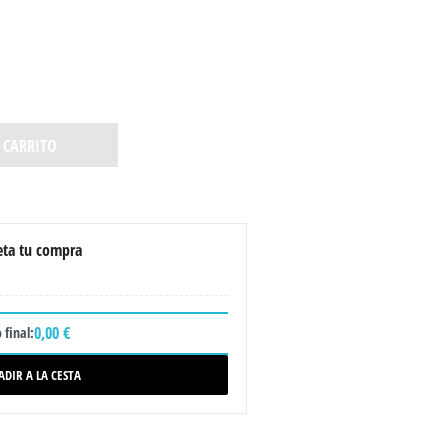
 CARRITO
ta tu compra
0,00 €
 final:
ADIR A LA CESTA