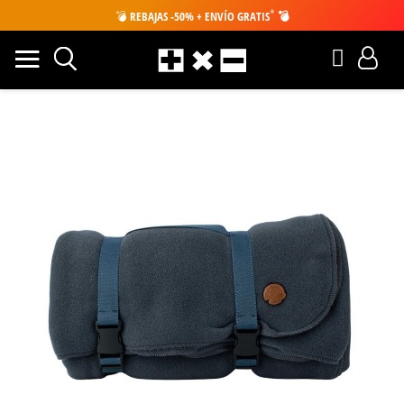
*
💣
REBAJAS -50% + ENVÍO GRATIS
💣