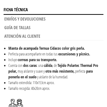
FICHA TÉCNICA
ENVÍOS Y DEVOLUCIONES
GUÍA DE TALLAS
ATENCIÓN AL CLIENTE
Manta de acampada Ternua Cidacos color gris perla.
Perfecta para acompañarte en todas tus
excursiones y pícnics.
Incluye
correas para su transporte.
Cuenta con
dos caras
: una
cálida
, de
Tejido Polartec Thermal Pro
polar,
muy aislante y suave y
otra más resistente,
perfecta
para
ponerla en el suelo
y aislarte de la humedad.
Tamaño extendida: 110x153cm aprox.
Tamaño recogida: 40x20cm aprox.