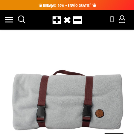
*
💣
REBAJAS -50% + ENVÍO GRATIS
💣