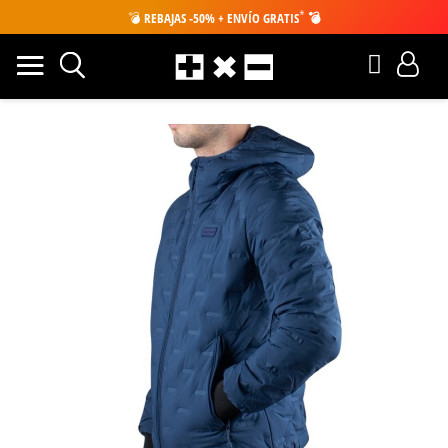
*
💣
REBAJAS -50% + ENVÍO GRATIS
💣