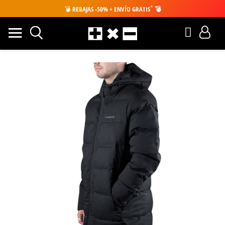
*
💣
REBAJAS -50% + ENVÍO GRATIS
💣