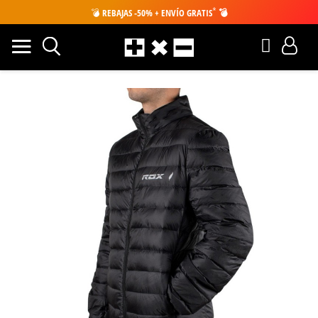
*
💣
REBAJAS -50% + ENVÍO GRATIS
💣