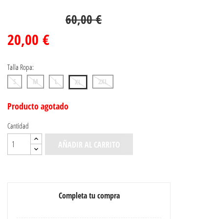
66,66%
60,00 €
20,00 €
Talla Ropa:
S
M
L
2XL
XL
Producto agotado
Cantidad
AÑADIR AL CARRITO
Completa tu compra