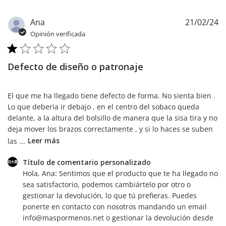
F
Ana
21/02/24
d
Opinión verificada
pu
Defecto de diseño o patronaje
El que me ha llegado tiene defecto de forma. No sienta bien .
Lo que debería ir debajo , en el centro del sobaco queda
delante, a la altura del bolsillo de manera que la sisa tira y no
deja mover los brazos correctamente , y si lo haces se suben
las ...
Leer más
Comentarios
Título de comentario personalizado
del
Hola, Ana: Sentimos que el producto que te ha llegado no 
propietario
sea satisfactorio, podemos cambiártelo por otro o 
de
gestionar la devolución, lo que tú prefieras. Puedes 
la
ponerte en contacto con nosotros mandando un email 
tienda
info@maspormenos.net o gestionar la devolución desde 