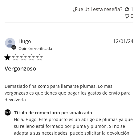
¿Fue útil esta reseña?
1
0
F
Hugo
12/01/24
d
Opinión verificada
pu
Vergonzoso
Demasiado fina como para llamarse plumas. Lo mas
vergonzoso es que tienes que pagar los gastos de envío para
devolverla.
Comentarios
Título de comentario personalizado
del
Hola, Hugo: Este producto es un abrigo de plumas ya que 
propietario
su relleno está formado por pluma y plumón. Si no se 
de
adapta a sus necesidades, puede solicitar la devolución. 