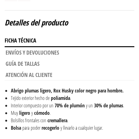
Detalles del producto
FICHA TÉCNICA
ENVÍOS Y DEVOLUCIONES
GUÍA DE TALLAS
ATENCIÓN AL CLIENTE
Abrigo plumas ligero,
Rox Husky color negro para hombre.
Tejido exterior hecho de
poliamida
.
Interior compuesto por un
70% de plumón
y un
30% de plumas
.
Muy
ligero
y
cómodo
.
Bolsillos frontales con
cremallera
.
Bolsa
para
poder
recogerlo
y llevarlo a cualquier lugar.