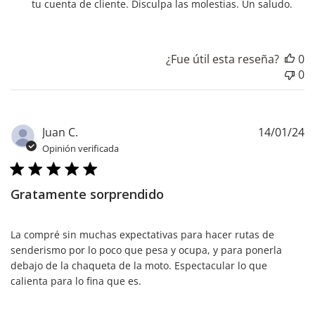
sobre
tu cuenta de cliente. Disculpa las molestias. Un saludo.
la
revisión
realizada
¿Fue útil esta reseña?
0
por
0
Título
de
comentario
personalizado
F
Juan C.
14/01/24
sobre
d
Opinión verificada
Mon
pu
Feb
26
Gratamente sorprendido
2024
La compré sin muchas expectativas para hacer rutas de
senderismo por lo poco que pesa y ocupa, y para ponerla
debajo de la chaqueta de la moto. Espectacular lo que
calienta para lo fina que es.