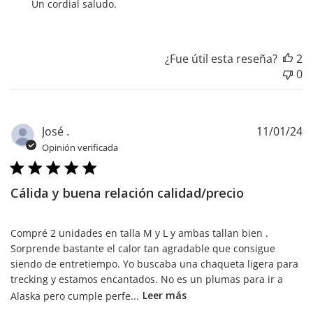
la
Un cordial saludo.
tienda
sobre
la
¿Fue útil esta reseña?
2
revisión
0
realizada
por
Título
de
F
José .
11/01/24
comentario
d
Opinión verificada
personalizado
pu
sobre
Mon
Cálida y buena relación calidad/precio
Jan
15
2024
Compré 2 unidades en talla M y L y ambas tallan bien .
Sorprende bastante el calor tan agradable que consigue
siendo de entretiempo. Yo buscaba una chaqueta ligera para
trecking y estamos encantados. No es un plumas para ir a
Alaska pero cumple perfe...
Leer más