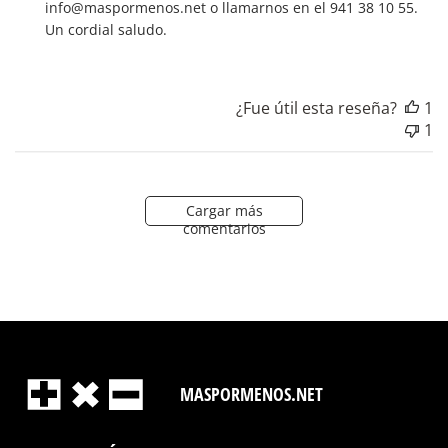
la
info@maspormenos.net o llamarnos en el 941 38 10 55. 
tienda
Un cordial saludo.
sobre
la
revisión
¿Fue útil esta reseña?
1
realizada
1
por
Título
de
comentario
Cargar más
personalizado
comentarios
sobre
Mon
Jan
15
2024
MASPORMENOS.NET