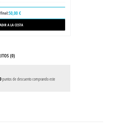
50,00 €
final:
ADIR A LA CESTA
ITOS (
0
)
0
puntos de descuento comprando este