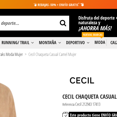
*
💣
REBAJAS -50% + ENVÍO GRATIS
💣
Disfruta del deporte 
naturaleza y
¡AHORRA MÁS!
NUEVAS MARCAS
MODA
RUNNING/ TRAIL
MONTAÑA
DEPORTIVO
CA
oraks Moda Mujer
Cecil Chaqueta Casual Camel Mujer
CECIL CHAQUETA CASUA
Cecil 212943 17413
Referencia
Este producto tiene ENVÍO GR