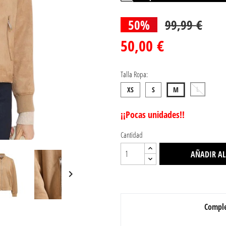
50%
99,99 €
50,00 €
Talla Ropa:
L
XS
S
M
¡¡Pocas unidades!!
Cantidad
AÑADIR AL

Comple