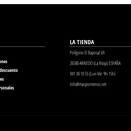
LA TIENDA
Polígono El Raposal 69
ones
26580-ARNEDO (La Rioja) ESPAÑA
 descuento
941 38 10 55 (Lun-Vie: 9h-15h)
nes
info@maspormenos.net
rsonales