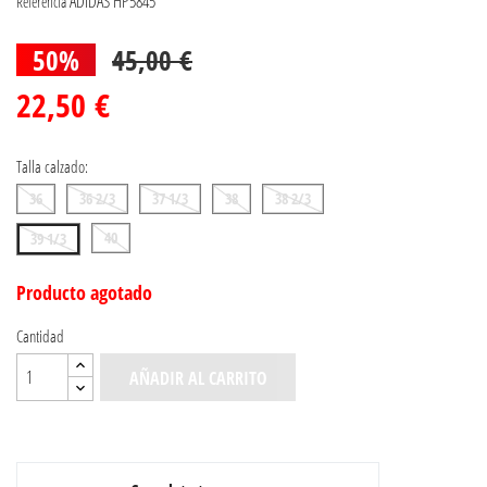
ADIDAS HP5845
Referencia
50%
45,00 €
22,50 €
Talla calzado:
36
36 2/3
37 1/3
38
38 2/3
40
39 1/3
Producto agotado
Cantidad
AÑADIR AL CARRITO