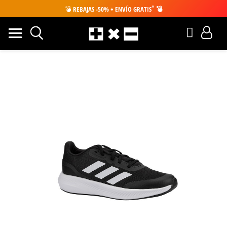
*
💣
REBAJAS -50% + ENVÍO GRATIS
💣