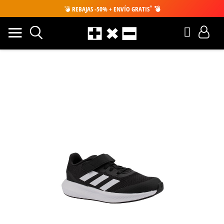
*
💣
REBAJAS -50% + ENVÍO GRATIS
💣