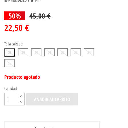
ADIDAS HP5867
Referencia
50%
45,00 €
22,50 €
Talla calzado:
29
30
31
32
33
34
28
35
Producto agotado
Cantidad
AÑADIR AL CARRITO