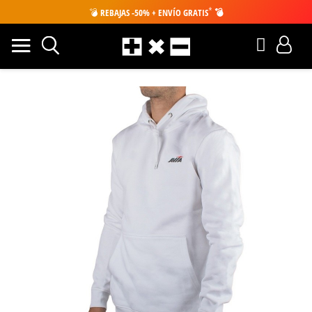
*
💣
REBAJAS -50% + ENVÍO GRATIS
💣