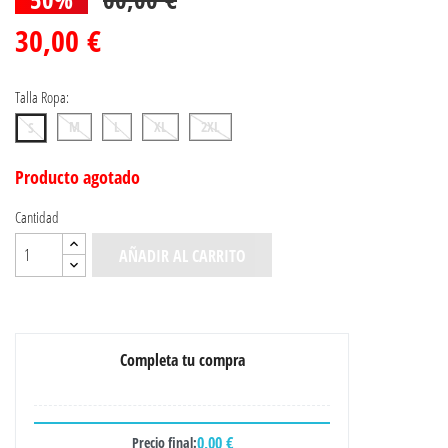
30,00 €
Talla Ropa:
M
L
XL
2XL
S
Producto agotado
Cantidad
AÑADIR AL CARRITO
Completa tu compra
0,00 €
Precio final: