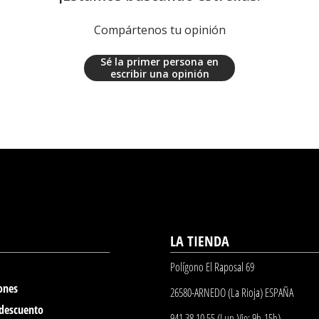
Compártenos tu opinión
Sé la primer persona en
escribir una opinión
LA TIENDA
Polígono El Raposal 69
ones
26580-ARNEDO (La Rioja) ESPAÑA
 descuento
941 38 10 55 (Lun-Vie: 9h-15h)