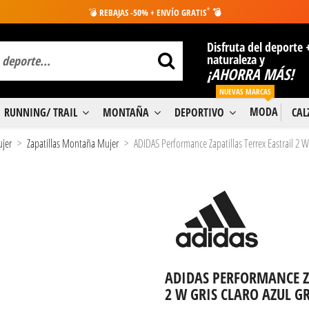
*
💣
REBAJAS -50% + ENVÍO GRATIS
💣
Disfruta del deporte 
naturaleza y
¡AHORRA MÁS!
NUEVAS MARCAS
MODA
RUNNING/ TRAIL
MONTAÑA
DEPORTIVO
CA
ujer
Zapatillas Montaña Mujer
ADIDAS Performance Zapatillas Terrex Eastrail 2 W
ADIDAS PERFORMANCE Z
2 W GRIS CLARO AZUL GR