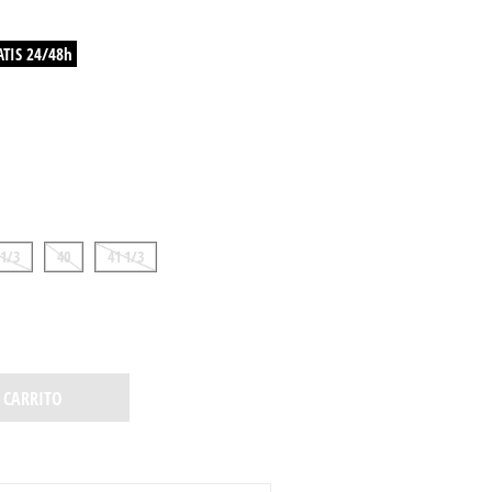
ATIS 24/48h
 1/3
40
41 1/3
 CARRITO