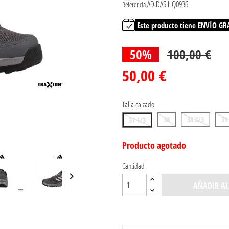
ADIDAS HQ0936
Referencia
Este producto tiene ENVÍO GR
50%
100,00 €
50,00 €
Talla calzado:
38
38 2/3
39
37 1/3
Producto agotado
Cantidad

AÑADIR AL