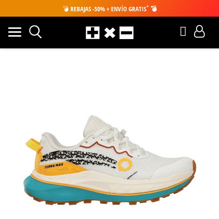
*
💣
REBAJAS -50% + ENVÍO GRATIS
💣