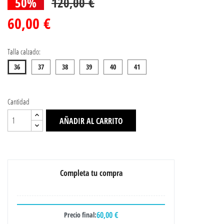
50%
120,00 €
60,00 €
Talla calzado:
36
37
38
39
40
41
Cantidad
AÑADIR AL CARRITO
Completa tu compra
60,00 €
Precio final: