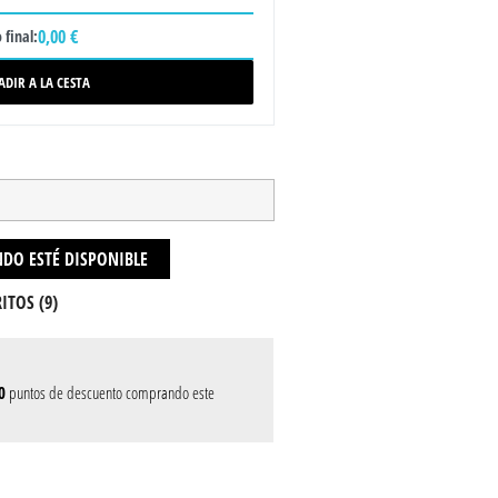
0,00 €
 final:
ADIR A LA CESTA
DO ESTÉ DISPONIBLE
ITOS (
9
)
0
puntos de descuento comprando este