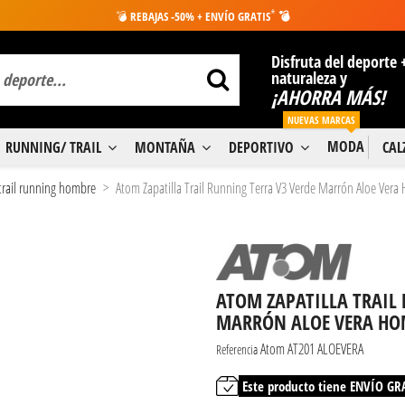
*
💣
REBAJAS -50% + ENVÍO GRATIS
💣
Disfruta del deporte 
naturaleza y
¡AHORRA MÁS!
NUEVAS MARCAS
MODA
RUNNING/ TRAIL
MONTAÑA
DEPORTIVO
CA
 trail running hombre
Atom Zapatilla Trail Running Terra V3 Verde Marrón Aloe Ver
ATOM ZAPATILLA TRAIL
MARRÓN ALOE VERA HO
Atom AT201 ALOEVERA
Referencia
Este producto tiene ENVÍO GR