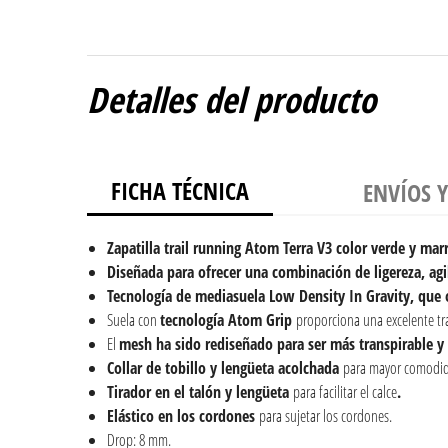
Detalles del producto
FICHA TÉCNICA
ENVÍOS 
Zapatilla trail running
Atom Terra V3 color verde y mar
Diseñada para ofrecer una combinación de ligereza, agil
Tecnología de mediasuela Low Density In Gravity, que 
Suela con
tecnología Atom Grip
proporciona una excelente tr
El
mesh ha sido rediseñado para ser más transpirable y 
Collar de tobillo y lengüeta acolchada
para mayor comodi
Tirador en el talón y lengüeta
para facilitar el calce
.
Elástico en los cordones
para sujetar los cordones.
Drop: 8 mm.