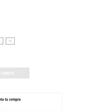
5
46
 CARRITO
ta tu compra