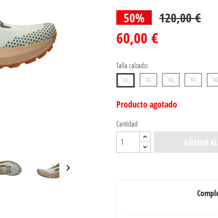
50%
120,00 €
60,00 €
Talla calzado:
42
43
44
4
41
Producto agotado
Cantidad
AÑADIR AL

Comple