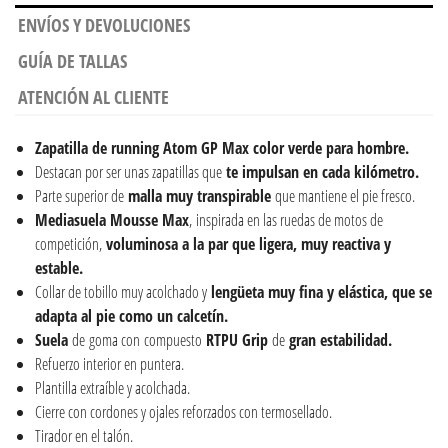
ENVÍOS Y DEVOLUCIONES
GUÍA DE TALLAS
ATENCIÓN AL CLIENTE
Zapatilla de running
Atom GP Max color verde para hombre.
Destacan por ser unas zapatillas que
te impulsan en cada kilómetro.
Parte superior de
malla muy transpirable
que mantiene el pie fresco.
Mediasuela Mousse Max
, inspirada en las ruedas de motos de
competición,
voluminosa a la par que ligera, muy reactiva y
estable.
Collar de tobillo muy acolchado y
lengüeta muy fina y elástica, que se
adapta al pie como un calcetín.
Suela
de goma con compuesto
RTPU Grip
de
gran estabilidad.
Refuerzo interior en puntera.
Plantilla extraíble y acolchada.
Cierre con cordones y ojales reforzados con termosellado.
Tirador en el talón.