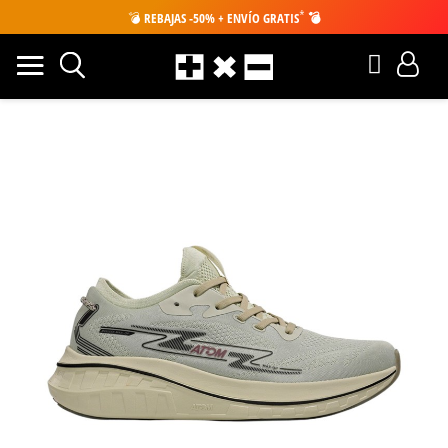
*
💣
REBAJAS -50% + ENVÍO GRATIS
💣