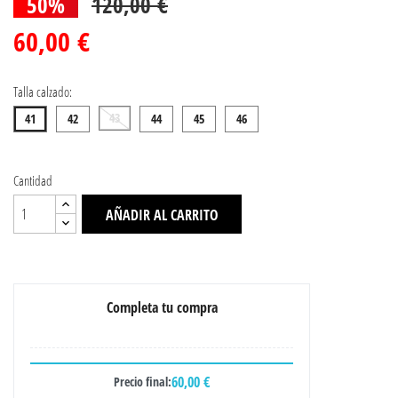
50%
120,00 €
60,00 €
Talla calzado:
43
41
42
44
45
46
Cantidad
AÑADIR AL CARRITO
Completa tu compra
60,00 €
Precio final: