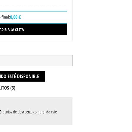
0,00 €
 final:
ADIR A LA CESTA
DO ESTÉ DISPONIBLE
ITOS (
3
)
0
puntos de descuento comprando este