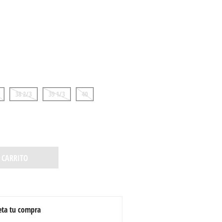
38 2/3
39 1/3
40
 CARRITO
ta tu compra