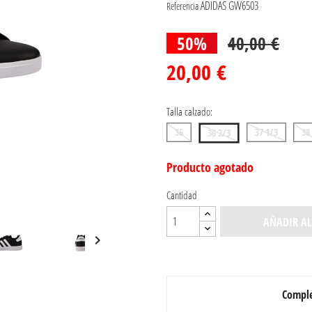
ADIDAS GW6503
Referencia
50%
40,00 €
20,00 €
Talla calzado:
36
37 1/3
38
36 2/3
Producto agotado
Cantidad
AÑADIR AL

Comple