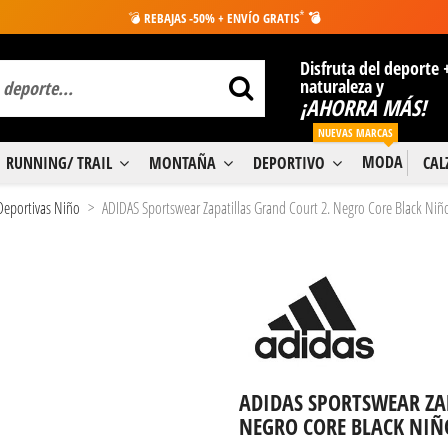
*
💣
REBAJAS -50% + ENVÍO GRATIS
💣
Disfruta del deporte 
naturaleza y
¡AHORRA MÁS!
NUEVAS MARCAS
MODA
RUNNING/ TRAIL
MONTAÑA
DEPORTIVO
CA
 Deportivas Niño
ADIDAS Sportswear Zapatillas Grand Court 2. Negro Core Black Niñ
ADIDAS SPORTSWEAR ZA
NEGRO CORE BLACK NIÑ