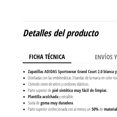
Detalles del producto
FICHA TÉCNICA
ENVÍOS 
Zapatillas ADIDAS Sportswear Grand Court 2.0 blanca y
Diseñadas con las emblemáticas 3 bandas de la marca en color ros
Cómodo cierre de velcro y cordones elásticos.
Parte superior de
piel
sintética muy fácil de limpiar.
Plantilla acolchada
y extraíble.
Suela de
goma muy duradera
.
Parte superior confeccionada con al menos un
50%
de
materia