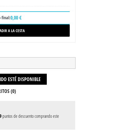
0,00 €
 final:
ADIR A LA CESTA
DO ESTÉ DISPONIBLE
ITOS (
0
)
9
puntos de descuento comprando este