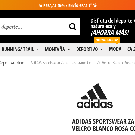
*
💣
REBAJAS -50% + ENVÍO GRATIS
💣
Disfruta del deporte 
naturaleza y
¡AHORRA MÁS!
NUEVAS MARCAS
MODA
RUNNING/ TRAIL
MONTAÑA
DEPORTIVO
CA
 Deportivas Niño
ADIDAS Sportswear Zapatillas Grand Court 2.0 Velcro Blanco Rosa
ADIDAS SPORTSWEAR ZA
VELCRO BLANCO ROSA C