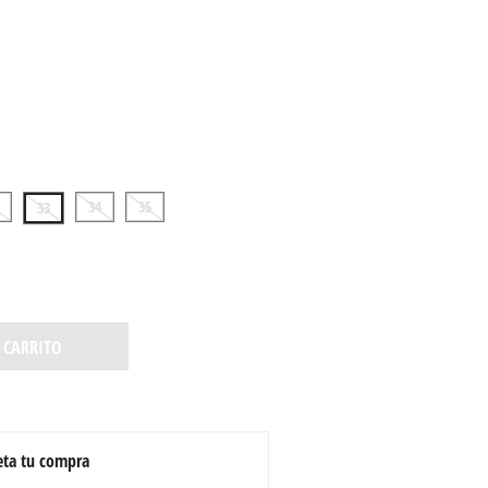
34
35
33
 CARRITO
ta tu compra