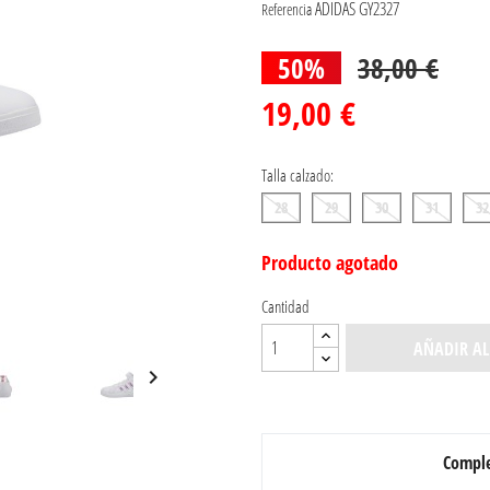
ADIDAS GY2327
Referencia
50%
38,00 €
19,00 €
Talla calzado:
28
29
30
31
32
Producto agotado
Cantidad
AÑADIR AL

Comple