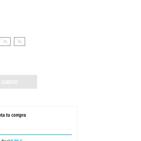
39
40
 CARRITO
ta tu compra