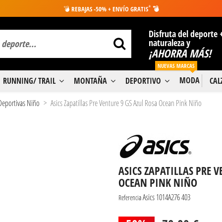
*
💣
REBAJAS -50% + ENVÍO GRATIS
💣
Disfruta del deporte 
naturaleza y
¡AHORRA MÁS!
NUEVAS MARCAS
MODA
RUNNING/ TRAIL
MONTAÑA
DEPORTIVO
CA
 Deportivas Niño
Asics Zapatillas Pre Venture 9 GS Azul Rosa Ocean Pink Niño
ASICS ZAPATILLAS PRE V
OCEAN PINK NIÑO
Asics 1014A276 403
Referencia