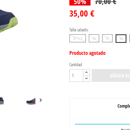
50%
70,00 €
35,00 €
Talla calzado:
35 1/2
36
37
38
Producto agotado
Cantidad
AÑADIR AL

Comple