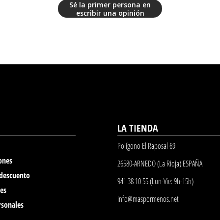
Sé la primer persona en
escribir una opinión
LA TIENDA
Polígono El Raposal 69
ones
26580-ARNEDO (La Rioja) ESPAÑA
 descuento
941 38 10 55 (Lun-Vie: 9h-15h)
nes
info@maspormenos.net
rsonales