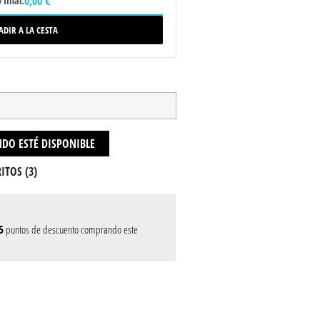
0,00 €
 final:
ADIR A LA CESTA
DO ESTÉ DISPONIBLE
ITOS (
3
)
5
puntos de descuento comprando este