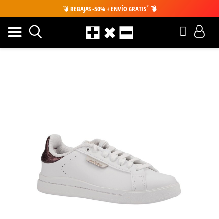
*
💣
REBAJAS -50% + ENVÍO GRATIS
💣