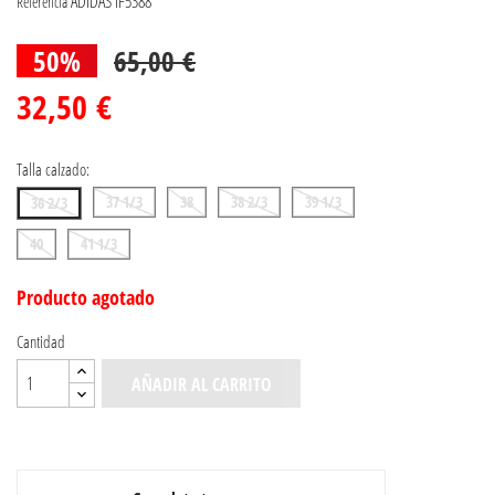
ADIDAS IF5388
Referencia
50%
65,00 €
32,50 €
Talla calzado:
37 1/3
38
38 2/3
39 1/3
36 2/3
40
41 1/3
Producto agotado
Cantidad
AÑADIR AL CARRITO