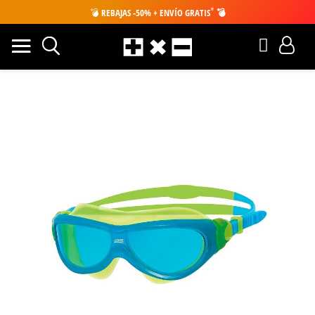
*
💣
REBAJAS -50% + ENVÍO GRATIS
💣