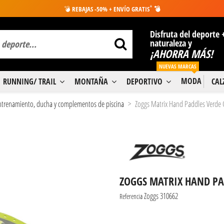
*
💣
REBAJAS -50% + ENVÍO GRATIS
💣
Disfruta del deporte 
naturaleza y
¡AHORRA MÁS!
NUEVAS MARCAS
MODA
RUNNING/ TRAIL
MONTAÑA
DEPORTIVO
CA
entrenamiento, ducha y complementos de piscina
Zoggs Matrix Hand Paddles Verde 
ZOGGS MATRIX HAND PAD
Zoggs 310662
Referencia