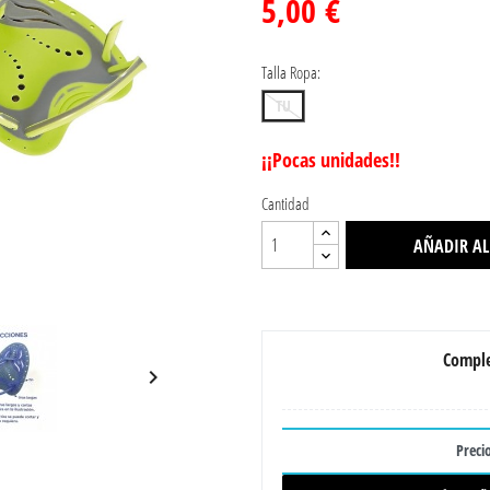
5,00 €
Talla Ropa:
TU
¡¡Pocas unidades!!
Cantidad
AÑADIR AL
Comple

Precio