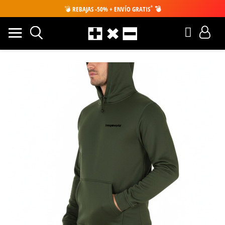
*
💣
REBAJAS -50% + ENVÍO GRATIS
💣