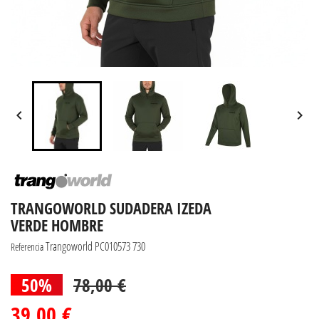


TRANGOWORLD SUDADERA IZEDA
VERDE HOMBRE
Trangoworld PC010573 730
Referencia
50%
78,00 €
39,00 €