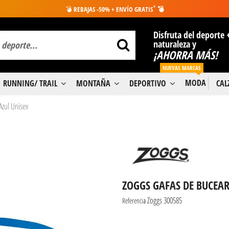
*
💣
REBAJAS -50% + ENVÍO GRATIS
💣
Disfruta del deporte 
naturaleza y
¡AHORRA MÁS!
NUEVAS MARCAS
MODA
RUNNING/ TRAIL
MONTAÑA
DEPORTIVO
CA
Azul Unisex
ZOGGS GAFAS DE BUCEAR
Zoggs 300585
Referencia