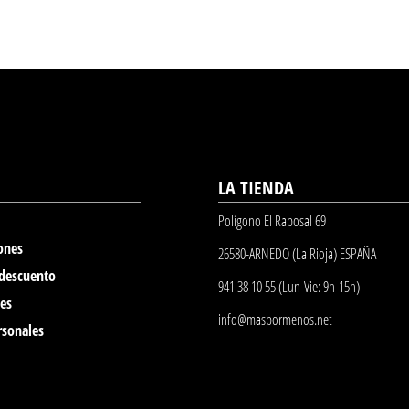
LA TIENDA
Polígono El Raposal 69
ones
26580-ARNEDO (La Rioja) ESPAÑA
 descuento
941 38 10 55 (Lun-Vie: 9h-15h)
nes
info@maspormenos.net
rsonales