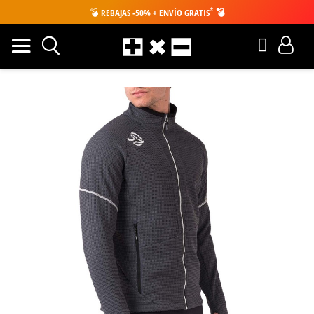
*
💣
REBAJAS -50% + ENVÍO GRATIS
💣