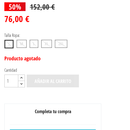
50%
152,00 €
76,00 €
Talla Ropa:
M
L
XL
2XL
S
Producto agotado
Cantidad
AÑADIR AL CARRITO
Completa tu compra