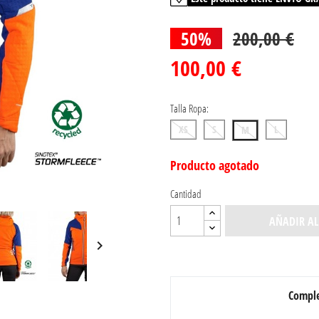
50%
200,00 €
100,00 €
Talla Ropa:
XS
S
L
M
Producto agotado
Cantidad
AÑADIR AL

Comple