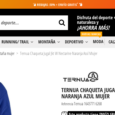
*
💣
REBAJAS -50% + ENVÍO GRATIS
💣
Disfruta del deporte 
naturaleza y
¡AHORRA MÁS!
NUEVAS MARCAS
MODA
RUNNING/ TRAIL
MONTAÑA
DEPORTIVO
CA
ntaña mujer
Ternua Chaqueta Jugal Jkt W Nectarine Naranja Azul Mujer
TERNUA CHAQUETA JUGA
NARANJA AZUL MUJER
Ternua 1643771 6268
Referencia
Este producto tiene ENVÍO GR