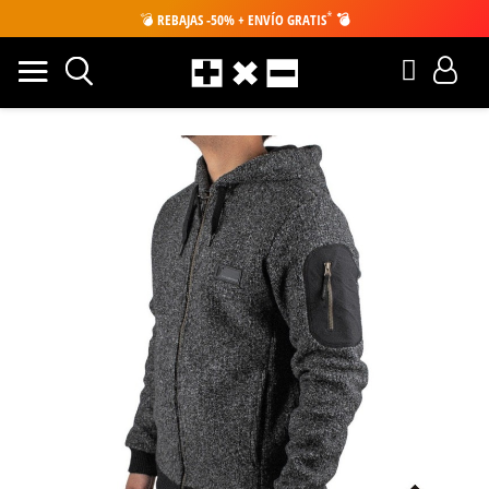
*
💣
REBAJAS -50% + ENVÍO GRATIS
💣