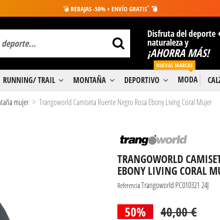
*
💣
REBAJAS -50% + ENVÍO GRATIS
💣
Disfruta del deporte 
naturaleza y
¡AHORRA MÁS!
NUEVAS MARCAS
MODA
RUNNING/ TRAIL
MONTAÑA
DEPORTIVO
CA
taña mujer
Trangoworld Camiseta Ruente Negro Rosa Ebony Living Coral Mujer
TRANGOWORLD CAMISET
EBONY LIVING CORAL M
Trangoworld PC010321 24J
Referencia
50%
40,00 €