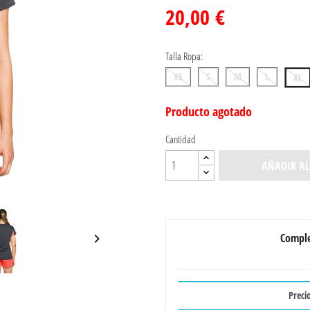
20,00 €
Talla Ropa:
XS
S
M
L
XL
Producto agotado
Cantidad
AÑADIR AL
Comple

Precio