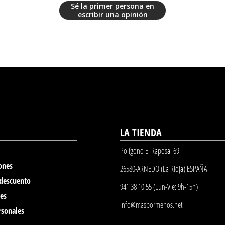
Sé la primer persona en
escribir una opinión
LA TIENDA
Polígono El Raposal 69
ones
26580-ARNEDO (La Rioja) ESPAÑA
 descuento
941 38 10 55 (Lun-Vie: 9h-15h)
nes
info@maspormenos.net
rsonales