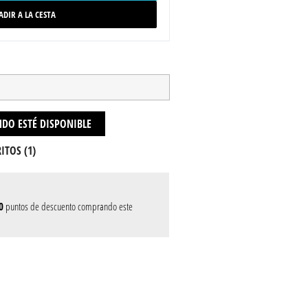
ADIR A LA CESTA
DO ESTÉ DISPONIBLE
ITOS (
1
)
0
puntos de descuento comprando este