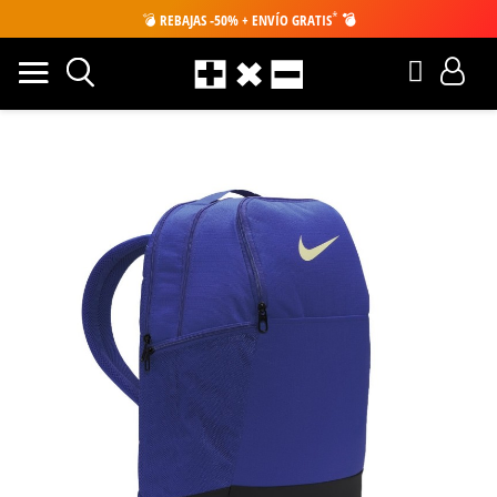
*
💣
REBAJAS -50% + ENVÍO GRATIS
💣