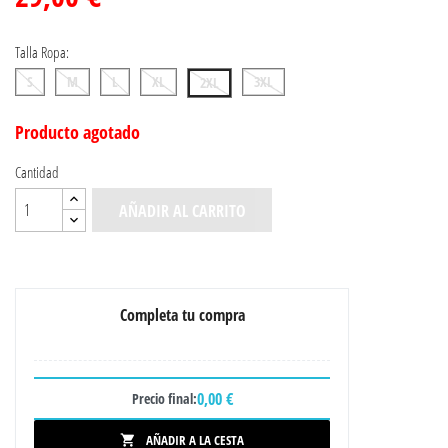
Talla Ropa:
S
M
L
XL
3XL
2XL
Producto agotado
Cantidad
AÑADIR AL CARRITO
Completa tu compra
0,00 €
Precio final:
AÑADIR A LA CESTA
