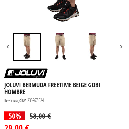


JOLUVI BERMUDA FREETIME BEIGE GOBI
HOMBRE
Joluvi 235267 024
Referencia
50%
58,00 €
29,00 €