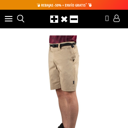
*
💣
REBAJAS -50% + ENVÍO GRATIS
💣