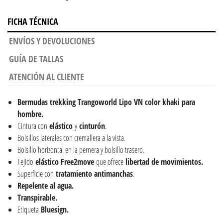
FICHA TÉCNICA
ENVÍOS Y DEVOLUCIONES
GUÍA DE TALLAS
ATENCIÓN AL CLIENTE
Bermudas trekking Trangoworld Lipo VN color khaki para
hombre.
Cintura con
elástico
y
cinturón
.
Bolsillos laterales con cremallera a la vista.
Bolsillo horizontal en la pernera y bolsillo trasero.
Tejido
elástico Free2move
que ofrece
libertad de movimientos.
Superficie con
tratamiento
antimanchas
.
Repelente al agua.
Transpirable.
Etiqueta
Bluesign.