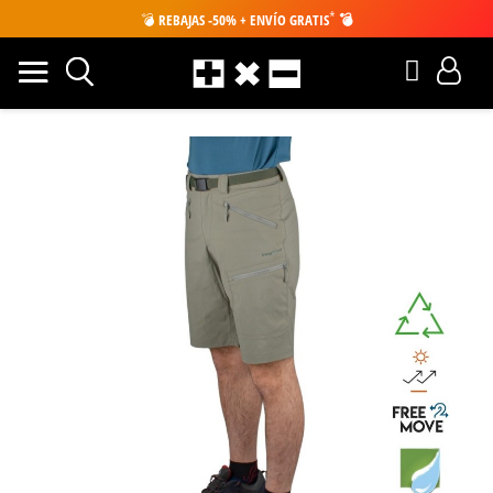
*
💣
REBAJAS -50% + ENVÍO GRATIS
💣