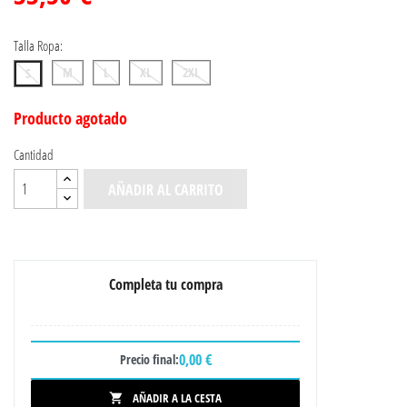
Talla Ropa:
M
L
XL
2XL
S
Producto agotado
Cantidad
AÑADIR AL CARRITO
Completa tu compra
0,00 €
Precio final:
AÑADIR A LA CESTA
