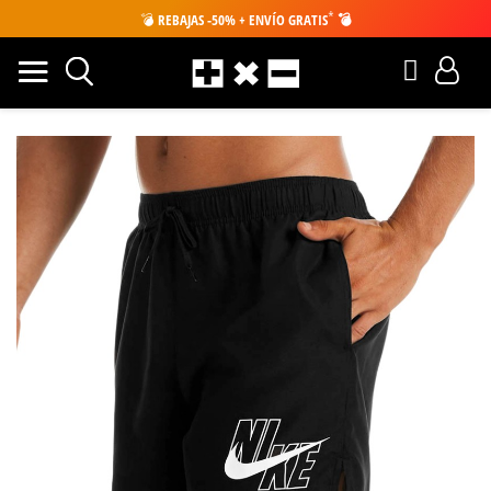
*
💣
REBAJAS -50% + ENVÍO GRATIS
💣