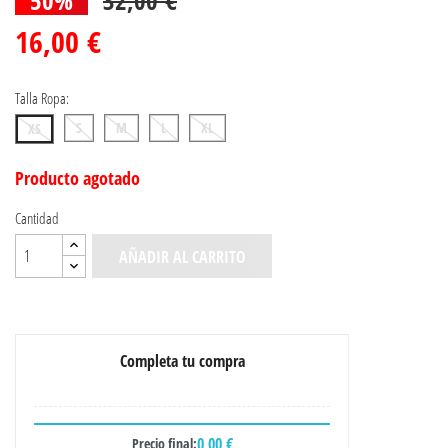
16,00 €
Talla Ropa:
S
M
L
XL
XS
Producto agotado
Cantidad
AÑADIR AL CARRITO
Completa tu compra
0,00 €
Precio final: